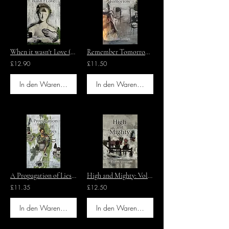
When it wasn't Love (High and Mighty: Volume3)
Remember Tomorrow (High and Mighty: Volume 4)
£12.90
£11.50
In den Warenkorb
In den Warenkorb
A Propagation of Lies (High and Mighty: Volume 2)
High and Mighty: Volume 1 - Autobiography
£11.35
£12.50
In den Warenkorb
In den Warenkorb